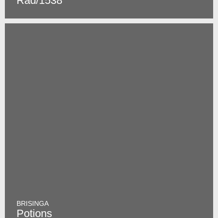
Rad/1538
BRISINGA
Potions