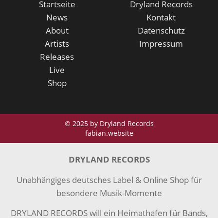
Startseite
Dryland Records
News
Kontakt
About
Datenschutz
Artists
Impressum
Releases
Live
Shop
© 2025 by Dryland Records
fabian.website
DRYLAND RECORDS
Unabhängiges deutsches Label & Online Shop für
besondere Musik-Momente
DRYLAND RECORDS will ein Heimathafen für Bands,