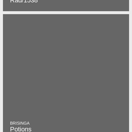
Rad/1538
BRISINGA
Potions