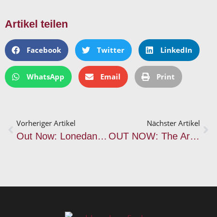
Artikel teilen
Facebook
Twitter
LinkedIn
WhatsApp
Email
Print
Vorheriger Artikel
Nächster Artikel
Out Now: Lonedance – This is Waiting (Single)
OUT NOW: The Arch – Sanctuary Rat (03.02.23)