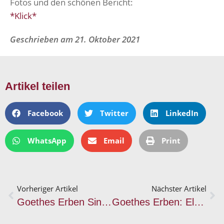
Fotos und den schönen Bericht:
*Klick*
Geschrieben am
21. Oktober 2021
Artikel teilen
Facebook
Twitter
LinkedIn
WhatsApp
Email
Print
Vorheriger Artikel
Nächster Artikel
Goethes Erben Single-VÖ „Spiel mit mir“ + Musikvideo
Goethes Erben: Elemente CD & Daniel Myer Remix VÖ