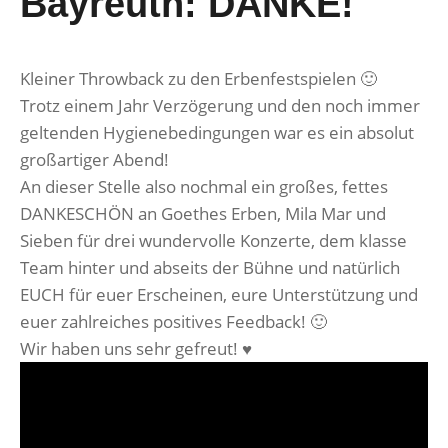
Bayreuth: DANKE!
Kleiner Throwback zu den Erbenfestspielen 🙂
Trotz einem Jahr Verzögerung und den noch immer
geltenden Hygienebedingungen war es ein absolut
großartiger Abend!
An dieser Stelle also nochmal ein großes, fettes
DANKESCHÖN an
Goethes Erben
,
Mila Mar
und
Sieben
für drei wundervolle Konzerte, dem klasse
Team hinter und abseits der Bühne und natürlich
EUCH für euer Erscheinen, eure Unterstützung und
euer zahlreiches positives Feedback! 🙂
Wir haben uns sehr gefreut! ♥