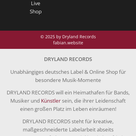
Live
Shop
© 2025 by Dryland Records
fabian.website
DRYLAND RECORDS
Unabhängiges deutsches Label & Online Shop für
besondere Musik-Momente
DRYLAND RECORDS will ein Heimathafen für Bands,
Musiker und
Künstler
sein, die ihrer Leidenschaft
einen großen Platz im Leben einräumen!
DRYLAND RECORDS steht für kreative,
maßgeschneiderte Labelarbeit abseits