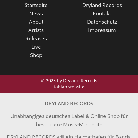
Startseite
Dryland Records
News
Kontakt
About
Datenschutz
Artists
Impressum
Releases
Live
Shop
© 2025 by Dryland Records
fabian.website
DRYLAND RECORDS
Unabhängiges deutsches Label & Online Shop für
besondere Musik-Momente
DRYLAND RECORDS will ein Heimathafen für Bands,